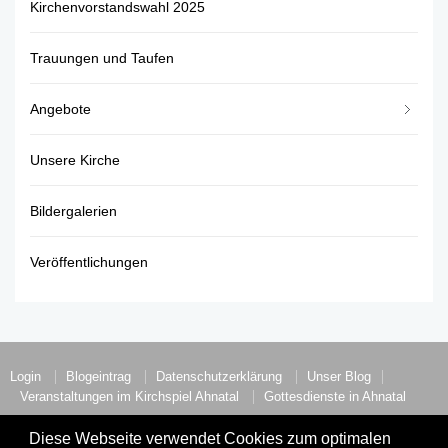
Kirchenvorstandswahl 2025
Trauungen und Taufen
Angebote
Unsere Kirche
Bildergalerien
Veröffentlichungen
Login
Blogeintrag
Datenschutzerklärung
Unser Blog
Veranstaltungen im Kirchspiel Ahnatal
Gottesdienste in Ahnatal
Die evangelischen Kirchengemeinden in Ahnatal.
Diese Webseite verwendet Cookies zum optimalen