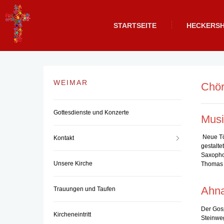
STARTSEITE
HECKERS
WEIMAR
Chör
Gottesdienste und Konzerte
Mus
Neue Tön
Kontakt
gestalte
Saxophon
Unsere Kirche
Thomas D
Ahna
Trauungen und Taufen
Der Gosp
Kircheneintritt
Steinweg