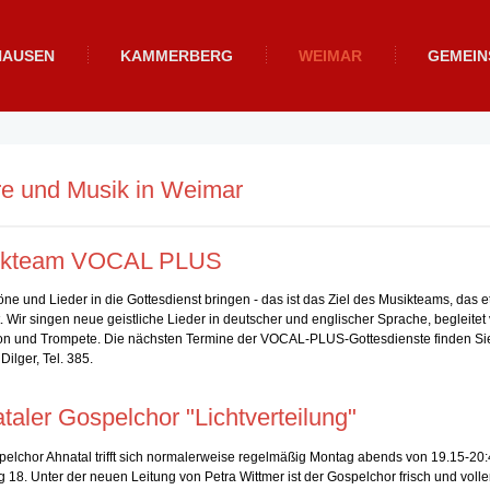
HAUSEN
KAMMERBERG
WEIMAR
GEMEI
e und Musik in Weimar
ikteam VOCAL PLUS
e und Lieder in die Gottesdienst bringen - das ist das Ziel des Musikteams, das 
t. Wir singen neue geistliche Lieder in deutscher und englischer Sprache, begleitet
 und Trompete. Die nächsten Termine der VOCAL-PLUS-Gottesdienste finden Sie u
ilger, Tel. 385.
taler Gospelchor "Lichtverteilung"
elchor Ahnatal trifft sich normalerweise regelmäßig Montag abends von 19.15-2
 18. Unter der neuen Leitung von Petra Wittmer ist der Gospelchor frisch und volle